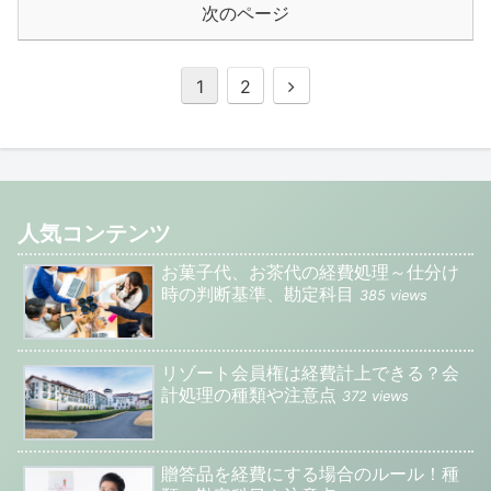
次のページ
1
2
人気コンテンツ
お菓子代、お茶代の経費処理～仕分け
時の判断基準、勘定科目
385 views
リゾート会員権は経費計上できる？会
計処理の種類や注意点
372 views
贈答品を経費にする場合のルール！種