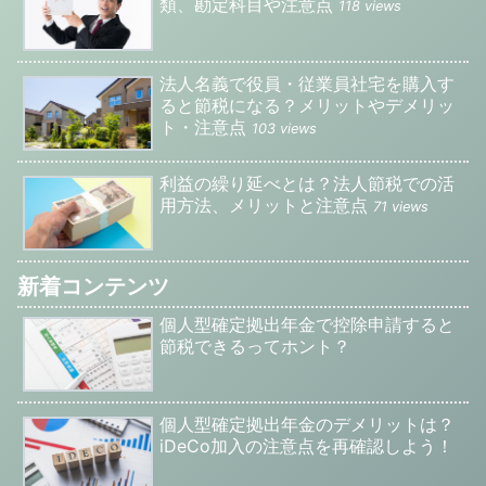
類、勘定科目や注意点
118 views
法人名義で役員・従業員社宅を購入す
ると節税になる？メリットやデメリッ
ト・注意点
103 views
利益の繰り延べとは？法人節税での活
用方法、メリットと注意点
71 views
新着コンテンツ
個人型確定拠出年金で控除申請すると
節税できるってホント？
個人型確定拠出年金のデメリットは？
iDeCo加入の注意点を再確認しよう！