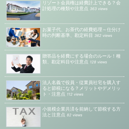
リゾート会員権は経費計上できる？会
計処理の種類や注意点
363 views
お菓子代、お茶代の経費処理～仕分け
時の判断基準、勘定科目
362 views
贈答品を経費にする場合のルール！種
類、勘定科目や注意点
128 views
法人名義で役員・従業員社宅を購入す
ると節税になる？メリットやデメリッ
ト・注意点
112 views
小規模企業共済を前納して節税する方
法と注意点
82 views