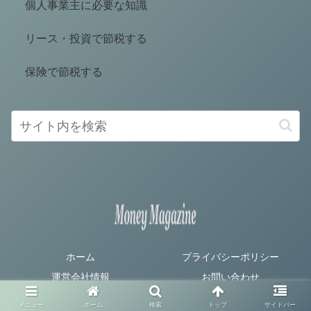
個人事業主に必要な知識
リース・投資で節税する
保険で節税する
ホーム
プライバシーポリシー
運営会社情報
お問い合わせ
© 2020 マネマガジン｜節税・資金管理の専門メディア.
メニュー
ホーム
検索
トップ
サイドバー