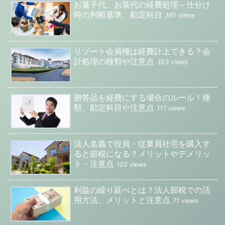
お菓子代、お茶代の経費処理～仕分け
時の判断基準、勘定科目
361 views
リゾート会員権は経費計上できる？会
計処理の種類や注意点
353 views
贈答品を経費にする場合のルール！種
類、勘定科目や注意点
117 views
法人名義で役員・従業員社宅を購入す
ると節税になる？メリットやデメリッ
ト・注意点
102 views
利益の繰り延べとは？法人節税での活
用方法、メリットと注意点
71 views