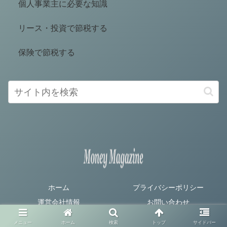
個人事業主に必要な知識
リース・投資で節税する
保険で節税する
ホーム
プライバシーポリシー
運営会社情報
お問い合わせ
© 2020 マネマガジン｜節税・資金管理の専門メディア.
メニュー
ホーム
検索
トップ
サイドバー