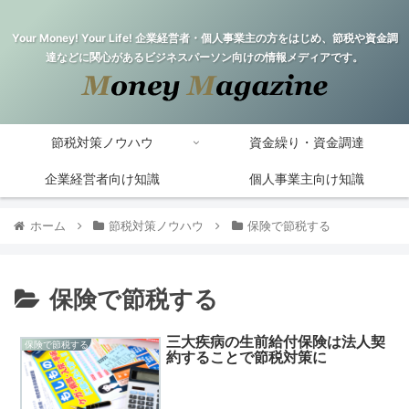
Your Money! Your Life! 企業経営者・個人事業主の方をはじめ、節税や資金調
達などに関心があるビジネスパーソン向けの情報メディアです。
節税対策ノウハウ
資金繰り・資金調達
企業経営者向け知識
個人事業主向け知識
ホーム
節税対策ノウハウ
保険で節税する
保険で節税する
三大疾病の生前給付保険は法人契
保険で節税する
約することで節税対策に