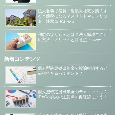
法人名義で役員・従業員社宅を購入す
ると節税になる？メリットやデメリッ
ト・注意点
102 views
利益の繰り延べとは？法人節税での活
用方法、メリットと注意点
71 views
新着コンテンツ
個人型確定拠出年金で控除申請すると
節税できるってホント？
個人型確定拠出年金のデメリットは？
iDeCo加入の注意点を再確認しよう！