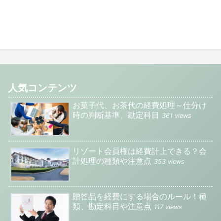
人気コンテンツ
お菓子代、お茶代の経費処理～仕分け
時の判断基準、勘定科目
361 views
リゾート会員権は経費計上できる？会
計処理の種類や注意点
353 views
贈答品を経費にする場合のルール！種
類、勘定科目や注意点
117 views