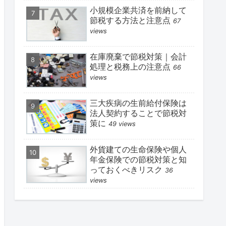
小規模企業共済を前納して
節税する方法と注意点
67
views
在庫廃棄で節税対策｜会計
処理と税務上の注意点
66
views
三大疾病の生前給付保険は
法人契約することで節税対
策に
49 views
外貨建ての生命保険や個人
年金保険での節税対策と知
っておくべきリスク
36
views