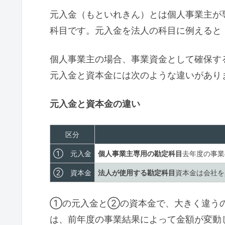
元入金（もといれきん）とは個人事業主が
科目です。元入金を法人の科目に例えると
個人事業主の場合、事業資金として確保す
元入金と資本金には次のような違いがあり
元入金と資本金の違い
区分
① 元入金
個人事業主専用の勘定科目
去年度の事業
② 資本金
法人が使用する勘定科目
資本金は会社を
①の元入金と②の資本金で、大きく違う
は、前年度の事業結果によって金額が変動