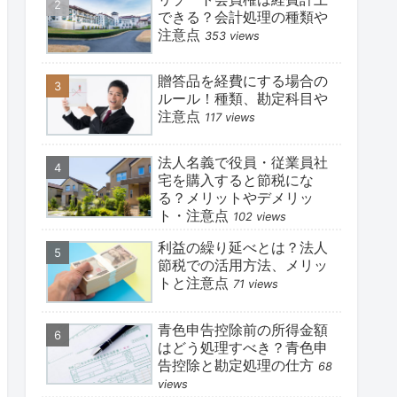
できる？会計処理の種類や
注意点
353 views
贈答品を経費にする場合の
ルール！種類、勘定科目や
注意点
117 views
法人名義で役員・従業員社
宅を購入すると節税にな
る？メリットやデメリッ
ト・注意点
102 views
利益の繰り延べとは？法人
節税での活用方法、メリッ
トと注意点
71 views
青色申告控除前の所得金額
はどう処理すべき？青色申
告控除と勘定処理の仕方
68
views