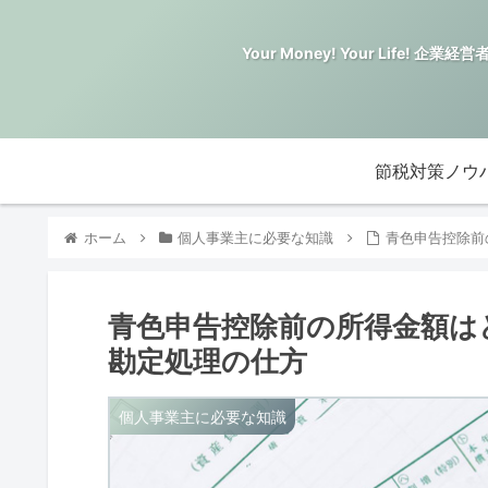
Your Money! Your Li
節税対策ノウ
ホーム
個人事業主に必要な知識
青色申告控除前
青色申告控除前の所得金額は
勘定処理の仕方
個人事業主に必要な知識