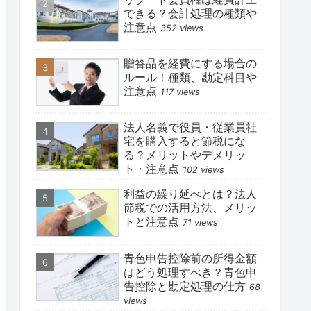
できる？会計処理の種類や
注意点
352 views
贈答品を経費にする場合の
ルール！種類、勘定科目や
注意点
117 views
法人名義で役員・従業員社
宅を購入すると節税にな
る？メリットやデメリッ
ト・注意点
102 views
利益の繰り延べとは？法人
節税での活用方法、メリッ
トと注意点
71 views
青色申告控除前の所得金額
はどう処理すべき？青色申
告控除と勘定処理の仕方
68
views