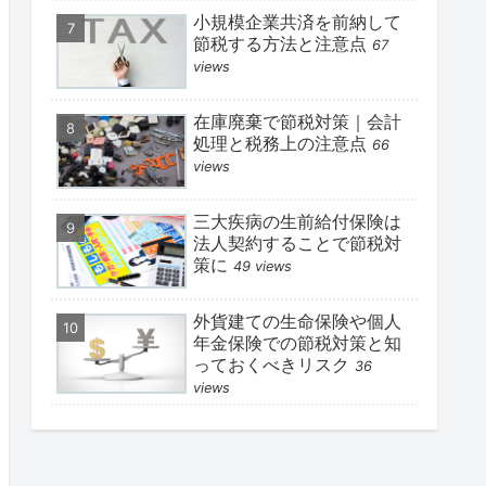
小規模企業共済を前納して
節税する方法と注意点
67
views
在庫廃棄で節税対策｜会計
処理と税務上の注意点
66
views
三大疾病の生前給付保険は
法人契約することで節税対
策に
49 views
外貨建ての生命保険や個人
年金保険での節税対策と知
っておくべきリスク
36
views