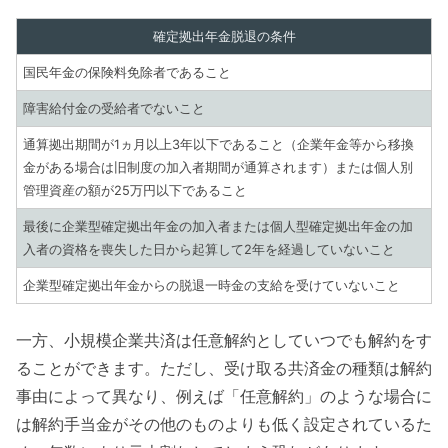
確定拠出年金脱退の条件
国民年金の保険料免除者であること
障害給付金の受給者でないこと
通算拠出期間が1ヵ月以上3年以下であること（企業年金等から移換
金がある場合は旧制度の加入者期間が通算されます）または個人別
管理資産の額が25万円以下であること
最後に企業型確定拠出年金の加入者または個人型確定拠出年金の加
入者の資格を喪失した日から起算して2年を経過していないこと
企業型確定拠出年金からの脱退一時金の支給を受けていないこと
一方、小規模企業共済は任意解約としていつでも解約をす
ることができます。ただし、受け取る共済金の種類は解約
事由によって異なり、例えば「任意解約」のような場合に
は解約手当金がその他のものよりも低く設定されているた