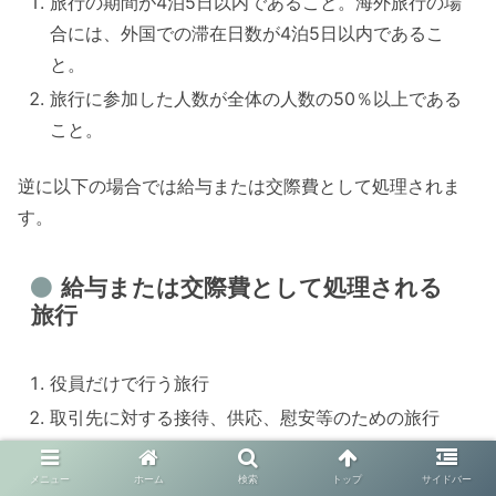
旅行の期間が4泊5日以内であること。海外旅行の場
合には、外国での滞在日数が4泊5日以内であるこ
と。
旅行に参加した人数が全体の人数の50％以上である
こと。
逆に以下の場合では給与または交際費として処理されま
す。
給与または交際費として処理される
旅行
役員だけで行う旅行
取引先に対する接待、供応、慰安等のための旅行
実質的に私的旅行と認められる旅行
メニュー
ホーム
検索
トップ
サイドバー
金銭との選択が可能な旅行