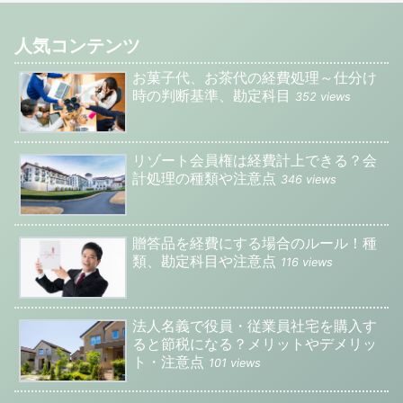
人気コンテンツ
お菓子代、お茶代の経費処理～仕分け
時の判断基準、勘定科目
352 views
リゾート会員権は経費計上できる？会
計処理の種類や注意点
346 views
贈答品を経費にする場合のルール！種
類、勘定科目や注意点
116 views
法人名義で役員・従業員社宅を購入す
ると節税になる？メリットやデメリッ
ト・注意点
101 views