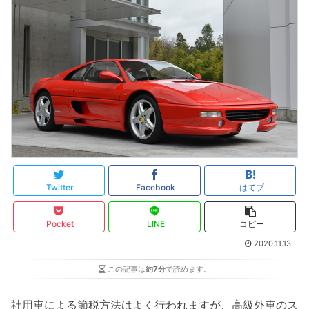
Twitter
Facebook
はてブ
Pocket
LINE
コピー
2020.11.13
この記事は
約7分
で読めます。
社用車による節税方法はよく行われますが、高級外車のス