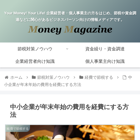
Your Money! Your Life! 企業経営者・個人事業主の方をはじめ、節税や資金調
達などに関心があるビジネスパーソン向けの情報メディアです。
節税対策ノウハウ
資金繰り・資金調達
企業経営者向け知識
個人事業主向け知識
ホーム
節税対策ノウハウ
経費で節税する
中
小企業が年末年始の費用を経費にする方法
中小企業が年末年始の費用を経費にする方
法
経費で節税する