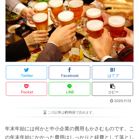
Twitter
Facebook
はてブ
Pocket
LINE
コピー
2020.11.13
この記事は
約10分
で読めます。
年末年始には何かと中小企業の費用もかさむものです。こ
の年末年始にかかった費用はしっかりと経費として落とし