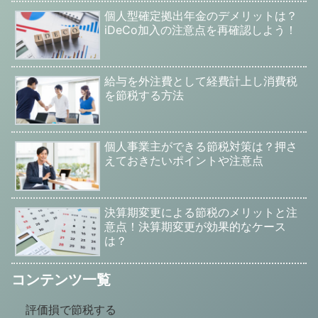
個人型確定拠出年金のデメリットは？
iDeCo加入の注意点を再確認しよう！
給与を外注費として経費計上し消費税
を節税する方法
個人事業主ができる節税対策は？押さ
えておきたいポイントや注意点
決算期変更による節税のメリットと注
意点！決算期変更が効果的なケース
は？
コンテンツ一覧
評価損で節税する