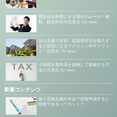
贈答品を経費にする場合のルール！種
類、勘定科目や注意点
128 views
法人名義で役員・従業員社宅を購入す
ると節税になる？メリットやデメリッ
ト・注意点
112 views
小規模企業共済を前納して節税する方
法と注意点
82 views
新着コンテンツ
個人型確定拠出年金で控除申請すると
節税できるってホント？