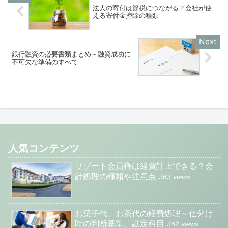
法人の寄付は節税につながる？会社が使
える寄付金控除の種類
銀行融資の必要書類まとめ～融資成功に
不可欠な準備のすべて
人気コンテンツ
リゾート会員権は経費計上できる？会
計処理の種類や注意点
363 views
お菓子代、お茶代の経費処理～仕分け
時の判断基準、勘定科目
362 views