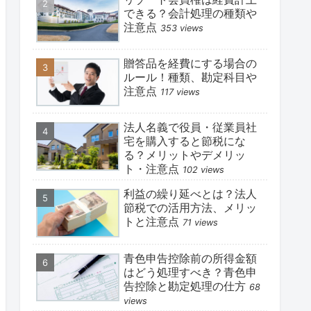
できる？会計処理の種類や
注意点
353 views
贈答品を経費にする場合の
ルール！種類、勘定科目や
注意点
117 views
法人名義で役員・従業員社
宅を購入すると節税にな
る？メリットやデメリッ
ト・注意点
102 views
利益の繰り延べとは？法人
節税での活用方法、メリッ
トと注意点
71 views
青色申告控除前の所得金額
はどう処理すべき？青色申
告控除と勘定処理の仕方
68
views