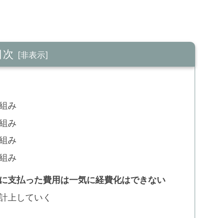
目次
組み
組み
組み
組み
資に支払った費用は一気に経費化はできない
計上していく