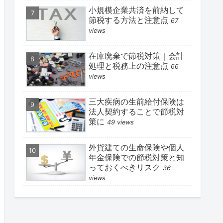
小規模企業共済を前納して
節税する方法と注意点
67
views
在庫廃棄で節税対策｜会計
処理と税務上の注意点
66
views
三大疾病の生前給付保険は
法人契約することで節税対
策に
49 views
外貨建ての生命保険や個人
年金保険での節税対策と知
っておくべきリスク
36
views