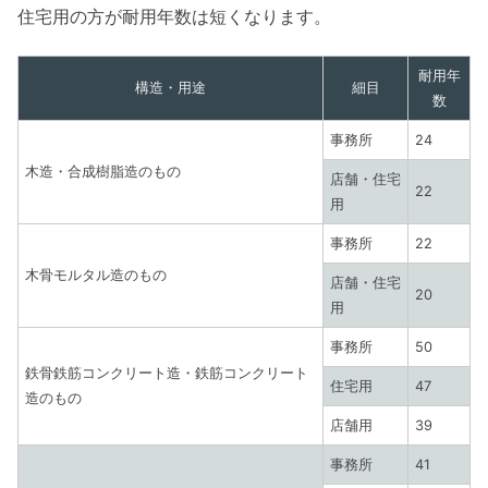
住宅用の方が耐用年数は短くなります。
耐用年
構造・用途
細目
数
事務所
24
木造・合成樹脂造のもの
店舗・住宅
22
用
事務所
22
木骨モルタル造のもの
店舗・住宅
20
用
事務所
50
鉄骨鉄筋コンクリート造・鉄筋コンクリート
住宅用
47
造のもの
店舗用
39
事務所
41